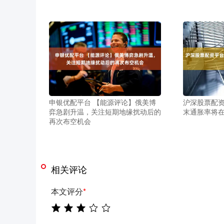
申银优配平台 【能源评论】俄美博
沪深股票配资
弈急剧升温，关注短期地缘扰动后的
末通胀率将在 
再次布空机会
相关评论
本文评分
*