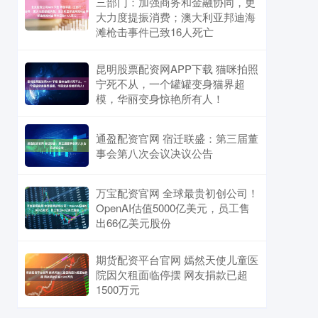
三部门：加强商务和金融协同，更
大力度提振消费；澳大利亚邦迪海
滩枪击事件已致16人死亡
昆明股票配资网APP下载 猫咪拍照
宁死不从，一个罐罐变身猫界超
模，华丽变身惊艳所有人！
通盈配资官网 宿迁联盛：第三届董
事会第八次会议决议公告
万宝配资官网 全球最贵初创公司！
OpenAI估值5000亿美元，员工售
出66亿美元股份
期货配资平台官网 嫣然天使儿童医
院因欠租面临停摆 网友捐款已超
1500万元