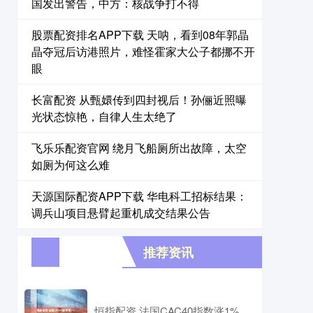
国发出警告，中方：核战争打不得
股票配资排名APP下载 天呐，看到08年郭晶
晶夺冠后访港照片，难怪霍家大公子都挪不开
眼
长富配资 从甄嬛传到四封视后！孙俪近照曝
光状态惊艳，自律人生太绝了
飞乐乐配资官网 绕月飞船厕所出故障，太空
如厕为何这么难
天源国际配资APP下载 华电科工招标结果：
调兵山项目悬臂起重机成交结果公告
推荐资讯
恒指配资 法国CAC40指数涨1%