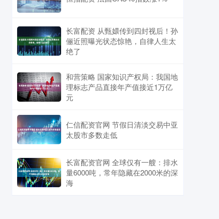
长富配资 从甄嬛传到四封视后！孙
俪近照曝光状态惊艳，自律人生太
绝了
和营策略 国家知识产权局：我国地
理标志产品直接年产值接近1万亿
元
仁信配资官网 节假日清淡交易中亚
太股市多数走低
长富配资官网 全球仅有一艘：排水
量6000吨，常年隐藏在2000米的深
海