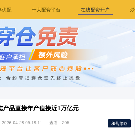
丰优配
十大配资平台
在线配资开户
炒
志产品直接年产值接近1万亿元
026-04-28 05:18:11
查看：205
和营策略