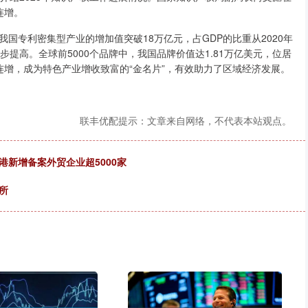
连增。
国专利密集型产业的增加值突破18万亿元，占GDP的比重从2020年
度稳步提高。全球前5000个品牌中，我国品牌价值达1.81万亿美元，位居
连增，成为特色产业增收致富的“金名片”，有效助力了区域经济发展。
联丰优配提示：文章来自网络，不代表本站观点。
港新增备案外贸企业超5000家
所