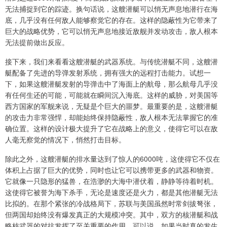
无法捕捉到它的踪迹。换句话说，这艘潜艇可以悄无声息地潜行在海
底，几乎没有任何敌人能够察觉它的存在。这样的隐蔽性为它带来了
巨大的战略优势，它可以悄无声息地接近敌舰并发动攻击，敌人根本
无法提前做出反应。
接下来，我们来看看这艘潜艇的武器系统。与传统潜艇不同，这艘潜
艇配备了先进的导弹发射系统，拥有强大的远程打击能力。试想一
下，如果这艘潜艇发射的导弹击中了海面上的航母，那么航母几乎没
有任何生还的可能，可能就在瞬间沉入海底。这样的威胁，对美国等
西方国家的军舰来说，无疑是个巨大的噩梦。最重要的是，这艘潜艇
的攻击力非常强悍，却能始终保持隐蔽性，敌人根本无法掌握它的准
确位置。这样的设计极大提升了它在战略上的意义，使得它可以在敌
人毫无察觉的情况下，悄然打击目标。
除此之外，这艘潜艇的排水量达到了惊人的6000吨，这使得它不仅在
体积上占据了巨大的优势，同时也让它可以携带更多的武器和物资。
它就像一只隐形的猛兽，在浩渺的大海中潜伏着，静静等待着时机。
这使得它被誉为海下杀手，无论是速度还是火力，都是其他潜艇无法
比拟的。在那个紧张的冷战格局下，苏联与美国虽然时常剑拔弩张，
但两国却始终没有爆发真正的大规模冲突。其中，双方的核潜艇和战
略核武器的对抗发挥了至关重要的作用。可以说，如果当时真的发生