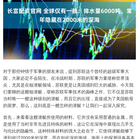
对于那些钟情于军事的朋友来说，提到苏联这个曾经的超级军事大
国，大家必定不会陌生。在冷战时期，苏联的军事力量堪称世界顶
尖，尤其是在核潜艇领域，苏联更是让美国感到巨大的威胁。今天我
们要聊的这艘核潜艇，堪称苏联军事技术的巅峰之作。它不仅是苏联
当时唯一一艘这种级别的潜艇，而且它的出现，直接成为了美国航母
的噩梦。那么，这到底是一艘怎样的潜艇？让我们一起深入探究。
首先，来看看这艘潜艇所使用的材料。它并没有采用普通的金属，而
是使用了当时非常先进且特殊的材料，这让它在深海中展现出几乎无
与伦比的隐蔽性。这种特殊材料的强大之处在于，它使得潜艇能够下
潜到超过2000米的深度，而在如此深的海域，海面上的探测设备基本