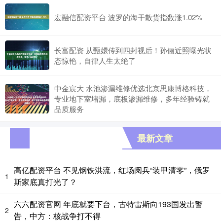
宏融信配资平台 波罗的海干散货指数涨1.02%
长富配资 从甄嬛传到四封视后！孙俪近照曝光状
态惊艳，自律人生太绝了
中金宸大 水池渗漏维修优选北京思康博格科技，
专业地下室堵漏，底板渗漏维修，多年经验铸就
品质服务
最新文章
高亿配资平台 不见钢铁洪流，红场阅兵“装甲清零”，俄罗
1
斯家底真打光了？
六六配资官网 年底就要下台，古特雷斯向193国发出警
2
告，中方：核战争打不得