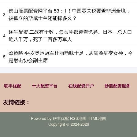
佛山股票配资网平台 53：1！中国零关税覆盖非洲全境，
3
被孤立的斯威士兰还能撑多久？
途牛配资 二战有个数，怎么算都透着诡异。日本，总人口
4
近八千万，死了二百多万军人
盈策略 44岁奥运冠军杜丽韵味十足，从满脸痘变女神，今
5
是射击协会副主席
联丰优配
十大配资平台
在线配资开户
炒股配资服务
友情链接：
Powered by
联丰优配
RSS地图
HTML地图
Copyright
© 2024-2026