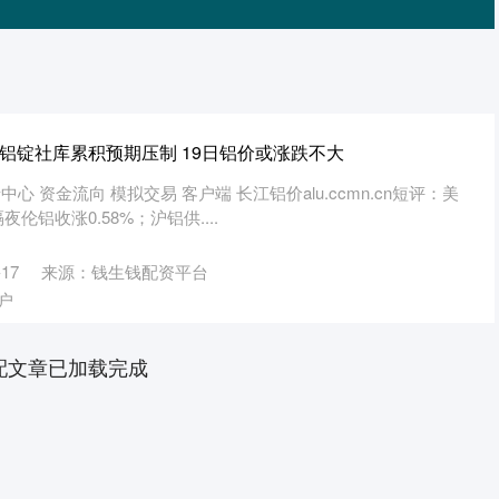
: 铝锭社库累积预期压制 19日铝价或涨跌不大
心 资金流向 模拟交易 客户端 长江铝价alu.ccmn.cn短评：美
铝收涨0.58%；沪铝供....
17
来源：钱生钱配资平台
户
配文章已加载完成