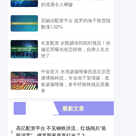
的境遇令人唏嘘
宏融信配资平台 波罗的海干散货指
数涨1.02%
长富配资 从甄嬛传到四封视后！孙
俪近照曝光状态惊艳，自律人生太
绝了
中金宸大 水池渗漏维修优选北京思
康博格科技，专业地下室堵漏，底
板渗漏维修，多年经验铸就品质服
务
最新文章
高亿配资平台 不见钢铁洪流，红场阅兵“装
1
甲清零”，俄罗斯家底真打光了？