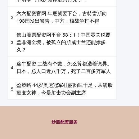
六六配资官网 年底就要下台，古特雷斯向
2
193国发出警告，中方：核战争打不得
佛山股票配资网平台 53：1！中国零关税覆
盖非洲全境，被孤立的斯威士兰还能撑多
3
久？
途牛配资 二战有个数，怎么算都透着诡异。
4
日本，总人口近八千万，死了二百多万军人
盈策略 44岁奥运冠军杜丽韵味十足，从满脸
5
痘变女神，今是射击协会副主席
炒股配资服务