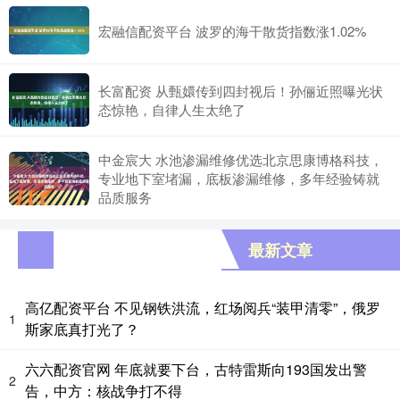
宏融信配资平台 波罗的海干散货指数涨1.02%
长富配资 从甄嬛传到四封视后！孙俪近照曝光状
态惊艳，自律人生太绝了
中金宸大 水池渗漏维修优选北京思康博格科技，
专业地下室堵漏，底板渗漏维修，多年经验铸就
品质服务
最新文章
高亿配资平台 不见钢铁洪流，红场阅兵“装甲清零”，俄罗
1
斯家底真打光了？
六六配资官网 年底就要下台，古特雷斯向193国发出警
2
告，中方：核战争打不得