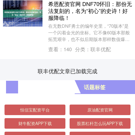
希恩配资官网 DNF70怀旧：那份无
法复刻的，名为“初心”的史诗！好
服降临！
在无数DNF勇士的编年史里，“70版本”是
一个闪着金光的坐标。它不像60版本那般
拓荒艰辛，也不似后期版本那样数值爆
炸。它恰好处在了一个微妙的平衡点上
查看：
140
分类：
联丰优配
——承接着经....
联丰优配文章已加载完成
话题标签
恒信宝配资平台
原油配资官网
财牛配资APP下载
股票杠杆怎么玩APP下载