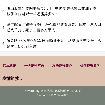
佛山股票配资网平台 53：1！中国零关税覆盖非洲全境，
3
被孤立的斯威士兰还能撑多久？
途牛配资 二战有个数，怎么算都透着诡异。日本，总人口
4
近八千万，死了二百多万军人
盈策略 44岁奥运冠军杜丽韵味十足，从满脸痘变女神，今
5
是射击协会副主席
联丰优配
十大配资平台
在线配资开户
炒股配资服务
友情链接：
Powered by
联丰优配
RSS地图
HTML地图
Copyright
© 2024-2026